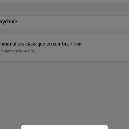
oxydable
inimaliste classique en cuir brun noir
simplement la beauté.