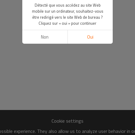
Détecté que vous accédez au site Web
mobile sur un ordinateur, souhaitez-vous
être redirigé vers le site Web de bureau ?
Cliquez sur « oui » pour continuer
Non
Oui
Cookie settings
sible experience. They also allow us to analyze user behavior in 