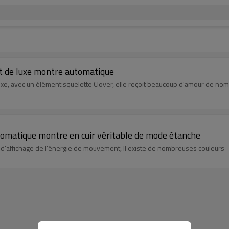
 de luxe montre automatique
xe, avec un élément squelette Clover, elle reçoit beaucoup d'amour de nom
omatique montre en cuir véritable de mode étanche
 d'affichage de l'énergie de mouvement, Il existe de nombreuses couleurs