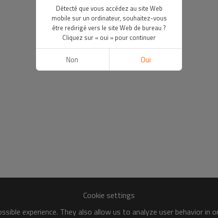
Détecté que vous accédez au site Web
mobile sur un ordinateur, souhaitez-vous
être redirigé vers le site Web de bureau ?
Cliquez sur « oui » pour continuer
Non
Oui
Cookie settings
sible experience. They also allow us to analyze user behavior in 