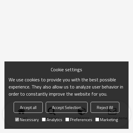
Cookie settings
We use cookies to provide you with the best possible
experience. They also allow us to analyze user behavior in
order to constantly improve the website for you.
Accept all
Accept Selection
Reject All
Accueil
chercher
catégorie
Envoyer une demand
Necessary
Analytics
Preferences
Marketing