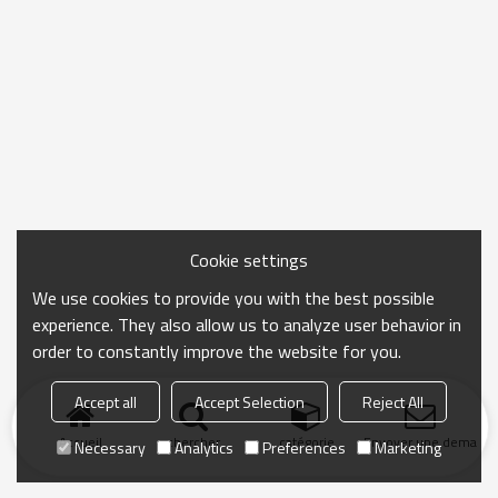
Cookie settings
We use cookies to provide you with the best possible
experience. They also allow us to analyze user behavior in
order to constantly improve the website for you.
Accept all
Accept Selection
Reject All
Accueil
chercher
catégorie
Envoyer une demand
Necessary
Analytics
Preferences
Marketing