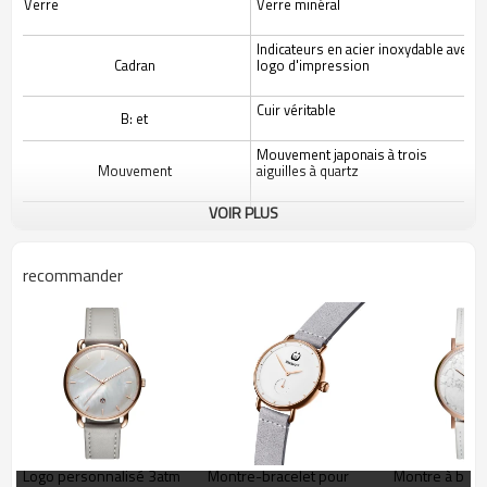
Verre
Verre minéral
Indicateurs en acier inoxydable avec
Cadran
logo d'impression
Cuir véritable
B: et
Mouvement japonais à trois
Mouvement
aiguilles à quartz
VOIR PLUS
Imperméable
3ATM
Logo
Les clients
recommander
Logo personnalisé 3atm
Montre-bracelet pour
Montre à brace