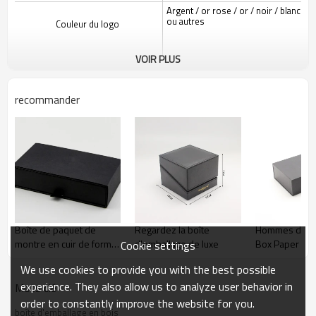
Argent / or rose / or / noir / blanc
ou autres
Couleur du logo
VOIR PLUS
recommander
Boîte de paquet de
Regardez la boîte
Hommes de lu
montre en cuir de forme
d'emballage de luxe
Box Paper Wa
Cookie settings
carrée noire de haute
Packaging Gif
We use cookies to provide you with the best possible
qualité avec oreiller en
experience. They also allow us to analyze user behavior in
PU
Mots clé
order to constantly improve the website for you.
Service de personnalisation gratuit:
boîte d'emballage en bois