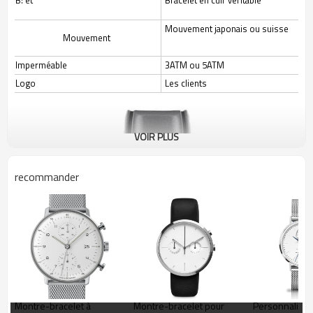
B: et
Bracelet en cuir véritable
Mouvement japonais ou suisse
Mouvement
Imperméable
3ATM ou 5ATM
Logo
Les clients
VOIR PLUS
recommander
Montre-bracelet à
Montre-bracelet pour
Personnalisez